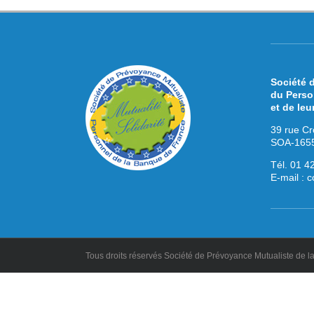
Société 
du Perso
et de leu
39 rue Cr
SOA-1655
Tél. 01 4
E-mail :
c
Tous droits réservés Société de Prévoyance Mutualiste de 