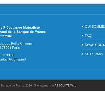
QUI SOMME
de Prévoyance Mutualiste
nnel de la Banque de France
FAQ
r famille
oix des Petits Champs
NOUS CONT
 75001 Paris
SITES AMIS
2 92 30 35
ontact@bdf-spm.fr
la Banque de France
2026 | Site Internet par
ABSOLUTE Web