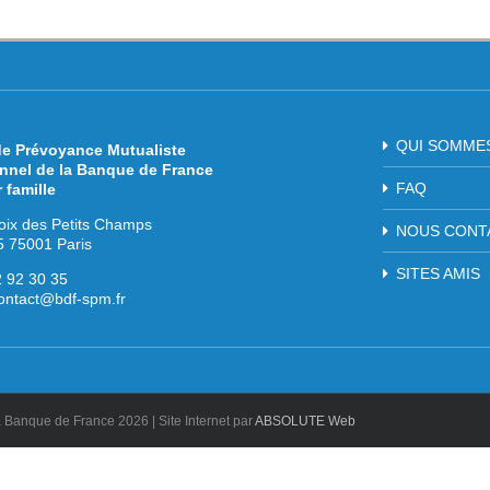
QUI SOMME
de Prévoyance Mutualiste
nnel de la Banque de France
FAQ
r famille
oix des Petits Champs
NOUS CONT
 75001 Paris
SITES AMIS
2 92 30 35
ontact@bdf-spm.fr
la Banque de France
2026 | Site Internet par
ABSOLUTE Web