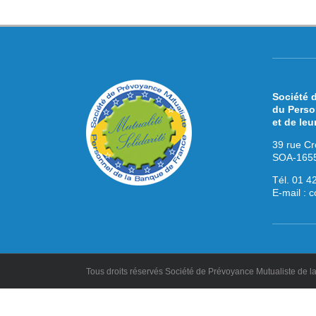
Société 
du Perso
et de leu
39 rue Cr
SOA-1655
Tél. 01 4
E-mail :
c
Tous droits réservés Société de Prévoyance Mutualiste de 